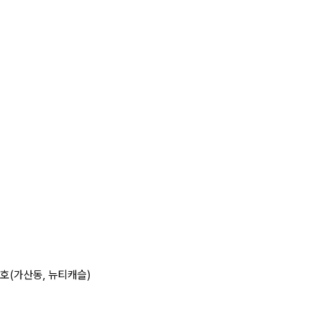
07호(가산동, 뉴티캐슬)